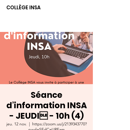
COLLÈGE INSA
Séance
d’information INSA
- JEUDI - 10h (4)
jeu. 12 nov.
  |  
https://zoom.us/j/2139343770?
pwd=SFdCeURFam