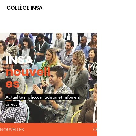
COLLÈGE INSA
INSA
nouvell
es
Actualités, photos, vidéos et infos en
direct.
NOUVELLES