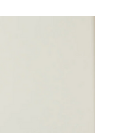
La salle d’examens est située au local 927, au
9e étage. Voici les principales consignes à la
salle d’examens : Aucun accès aux
examens...