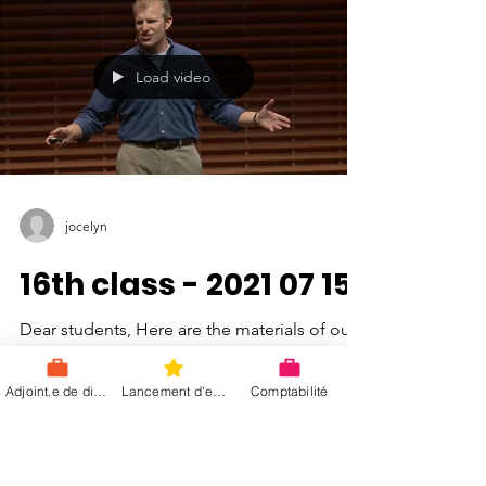
Cher(e) étudiant(e), Je vous écris pour vous
fournir un guide qui vous aidera à suivre les
cours en ligne avec Teams. Comme vous le...
Load video
Adjoint.e de direction
Lancement d'entreprise
Comptabilité
jocelyn
16th class - 2021 07 15